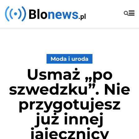
Skip
to
content
Moda i uroda
Usmaż „po
szwedzku”. Nie
przygotujesz
już innej
jajecznicy