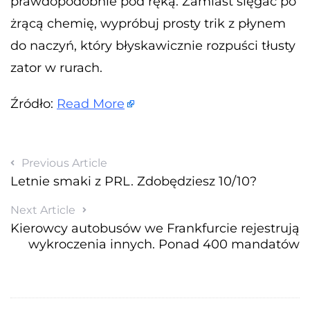
prawdopodobnie pod ręką. Zamiast sięgać po
żrącą chemię, wypróbuj prosty trik z płynem
do naczyń, który błyskawicznie rozpuści tłusty
zator w rurach.
Źródło:
Read More
Previous Article
Letnie smaki z PRL. Zdobędziesz 10/10?
Next Article
Kierowcy autobusów we Frankfurcie rejestrują
wykroczenia innych. Ponad 400 mandatów