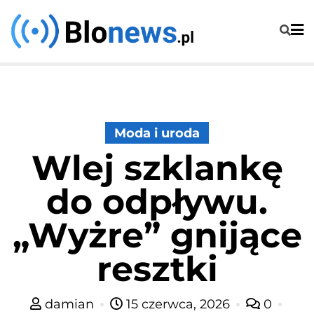
Skip
to
content
Moda i uroda
Wlej szklankę
do odpływu.
„Wyżre” gnijące
resztki
damian
15 czerwca, 2026
0