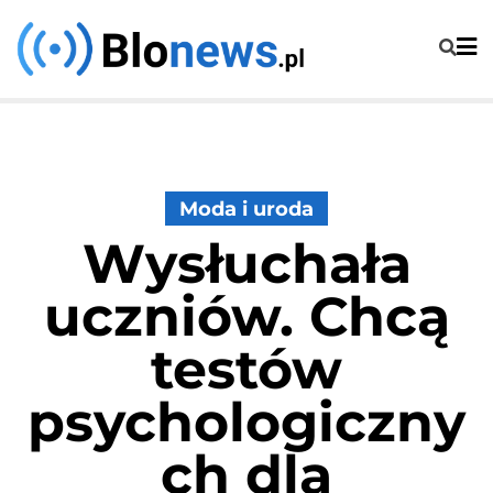
Skip
to
content
Moda i uroda
Wysłuchała
uczniów. Chcą
testów
psychologiczny
ch dla