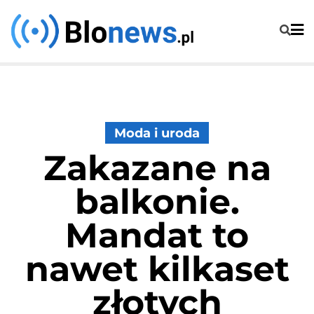
Skip
to
content
Moda i uroda
Zakazane na
balkonie.
Mandat to
nawet kilkaset
złotych