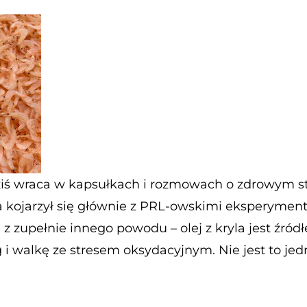
iś wraca w kapsułkach i rozmowach o zdrowym styl
ta kojarzył się głównie z PRL-owskimi eksperymen
 z zupełnie innego powodu – olej z kryla jest źr
i walkę ze stresem oksydacyjnym. Nie jest to jed