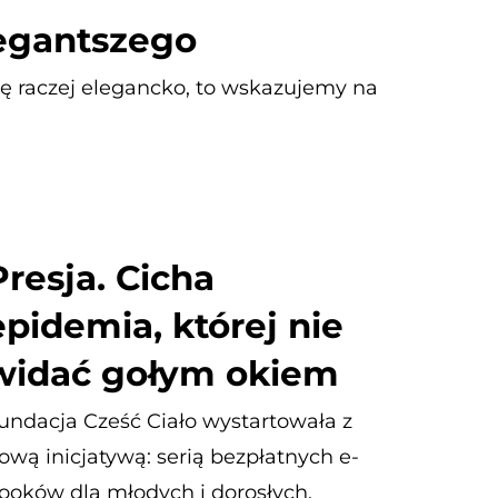
legantszego
się raczej elegancko, to wskazujemy na
Presja. Cicha
epidemia, której nie
widać gołym okiem
undacja Cześć Ciało wystartowała z
ową inicjatywą: serią bezpłatnych e-
ooków dla młodych i dorosłych.