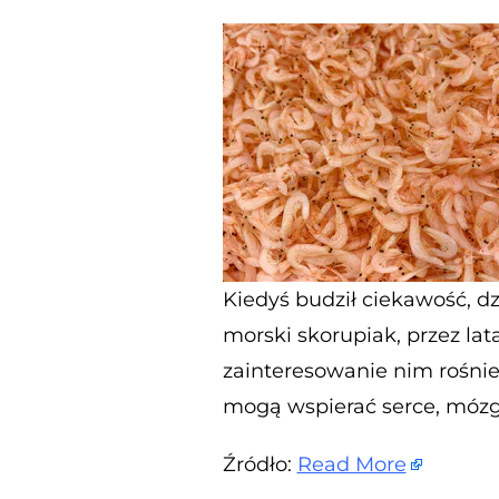
Kiedyś budził ciekawość, dz
morski skorupiak, przez la
zainteresowanie nim rośnie
mogą wspierać serce, mózg 
Źródło:
Read More