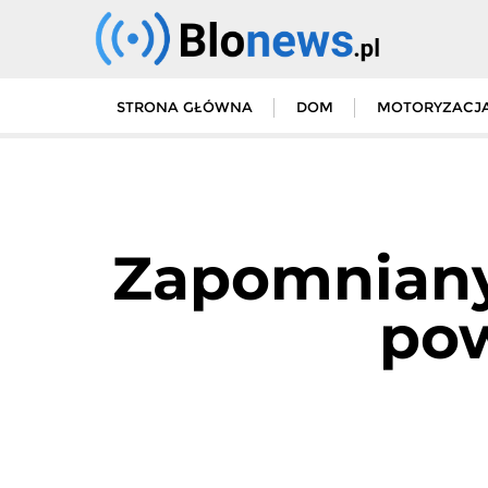
Skip
to
content
STRONA GŁÓWNA
DOM
MOTORYZACJ
Zapomniany
pow