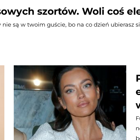
sowych szortów. Woli coś e
sy nie są w twoim guście, bo na co dzień ubierasz 
F
n
b