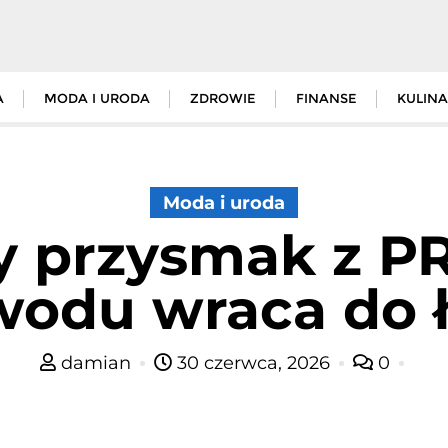
A
MODA I URODA
ZDROWIE
FINANSE
KULINA
Moda i uroda
 przysmak z PRL
odu wraca do 
damian
30 czerwca, 2026
0