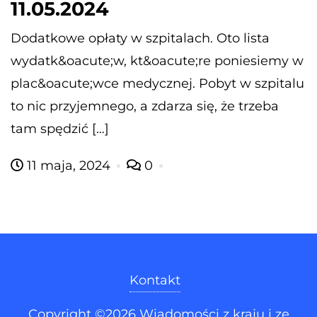
11.05.2024
Dodatkowe opłaty w szpitalach. Oto lista
wydatk&oacute;w, kt&oacute;re poniesiemy w
plac&oacute;wce medycznej. Pobyt w szpitalu
to nic przyjemnego, a zdarza się, że trzeba
tam spędzić […]
11 maja, 2024
0
Kontakt
Copyright ©2026 Wiadomości z kraju i ze