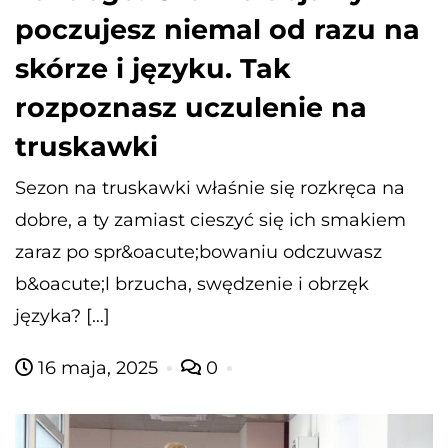
poczujesz niemal od razu na
skórze i języku. Tak
rozpoznasz uczulenie na
truskawki
Sezon na truskawki właśnie się rozkręca na
dobre, a ty zamiast cieszyć się ich smakiem
zaraz po spr&oacute;bowaniu odczuwasz
b&oacute;l brzucha, swędzenie i obrzęk
języka? […]
16 maja, 2025
0