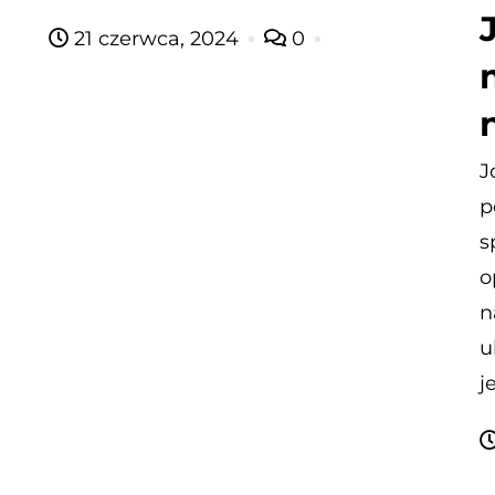
21 czerwca, 2024
0
J
p
s
o
n
u
j