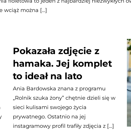
ia fioletowa to jeden z najbardziej niezwykłych 
że wciąż można […]
Pokazała zdjęcie z
hamaka. Jej komplet
to ideał na lato
Ania Bardowska znana z programu
„Rolnik szuka żony” chętnie dzieli się w
h
sieci kulisami swojego życia
y
prywatnego. Ostatnio na jej
instagramowy profil trafiły zdjęcia z […]