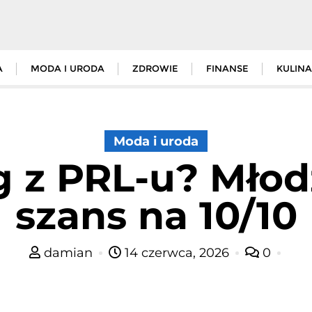
A
MODA I URODA
ZDROWIE
FINANSE
KULINA
Moda i uroda
g z PRL-u? Młod
szans na 10/10
damian
14 czerwca, 2026
0