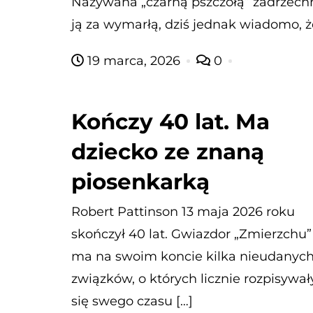
Nazywana „czarną pszczołą” zadrzechn
ją za wymarłą, dziś jednak wiadomo, 
19 marca, 2026
0
Kończy 40 lat. Ma
dziecko ze znaną
piosenkarką
Robert Pattinson 13 maja 2026 roku
skończył 40 lat. Gwiazdor „Zmierzchu”
ma na swoim koncie kilka nieudanyc
związków, o których licznie rozpisywał
się swego czasu […]