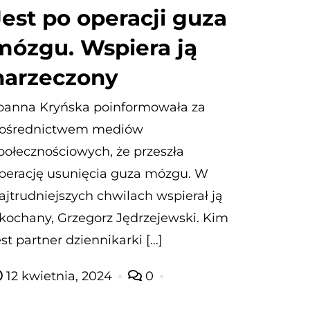
Jest po operacji guza
mózgu. Wspiera ją
narzeczony
oanna Kryńska poinformowała za
ośrednictwem mediów
połecznościowych, że przeszła
perację usunięcia guza mózgu. W
ajtrudniejszych chwilach wspierał ją
kochany, Grzegorz Jędrzejewski. Kim
est partner dziennikarki […]
12 kwietnia, 2024
0