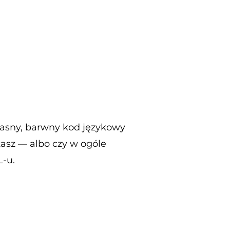
własny, barwny kod językowy
tasz — albo czy w ogóle
L-u.