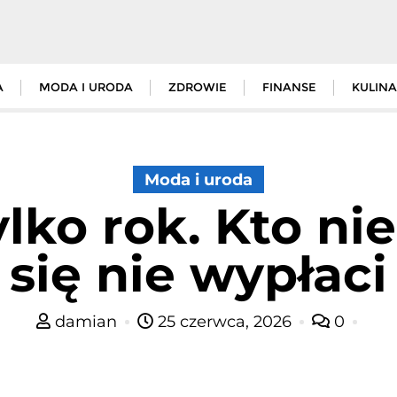
A
MODA I URODA
ZDROWIE
FINANSE
KULINA
Moda i uroda
ylko rok. Kto ni
się nie wypłaci
damian
25 czerwca, 2026
0