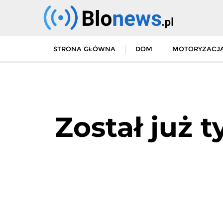
Skip
to
content
STRONA GŁÓWNA
DOM
MOTORYZACJ
Został już t