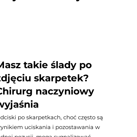
Masz takie ślady po
zdjęciu skarpetek?
Chirurg naczyniowy
wyjaśnia
dciski po skarpetkach, choć często są
ynikiem uciskania i pozostawania w
ednej pozycji, mogą sygnalizować