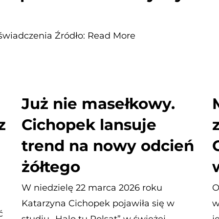
oświadczenia Źródło: Read More
Już nie masełkowy.
z
Cichopek lansuje
trend na nowy odcień
żółtego
W niedzielę 22 marca 2026 roku
O
Katarzyna Cichopek pojawiła się w
w
ć
studiu „Halo tu Polsat” w świeżej,
j