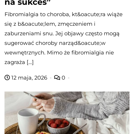
na sukces”
Fibromialgia to choroba, kt&oacute;ra wiąże
się z b&oacute;lem, zmęczeniem i
zaburzeniami snu. Jej objawy często mogą
sugerować choroby narząd&oacute;w
wewnętrznych. Mimo że fibromialgia nie
zagraża […]
12 maja, 2026
0