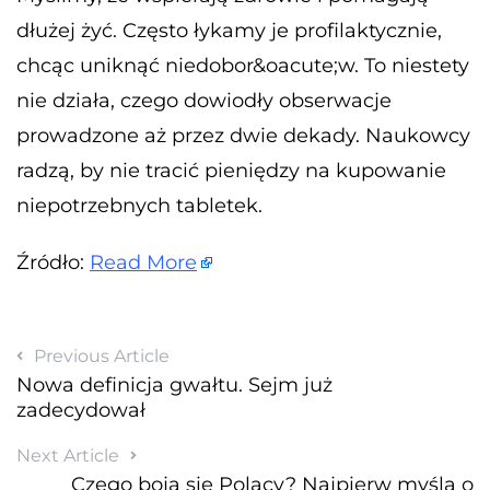
dłużej żyć. Często łykamy je profilaktycznie,
chcąc uniknąć niedobor&oacute;w. To niestety
nie działa, czego dowiodły obserwacje
prowadzone aż przez dwie dekady. Naukowcy
radzą, by nie tracić pieniędzy na kupowanie
niepotrzebnych tabletek.
Źródło:
Read More
Previous Article
Nowa definicja gwałtu. Sejm już
zadecydował
Next Article
Czego boją się Polacy? Najpierw myślą o