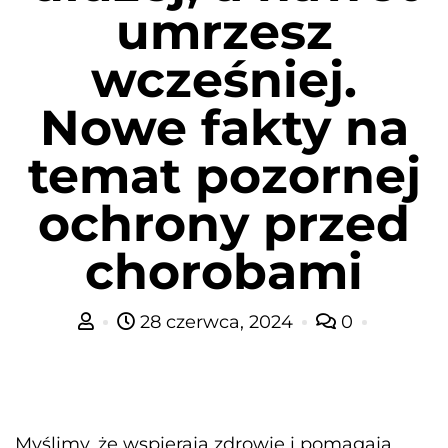
umrzesz
wcześniej.
Nowe fakty na
temat pozornej
ochrony przed
chorobami
28 czerwca, 2024
0
Myślimy, że wspierają zdrowie i pomagają