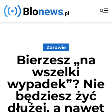
Skip
to
content
Zdrowie
Bierzesz „na
wszelki
wypadek”? Nie
będziesz żyć
dłużej, a nawet