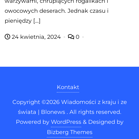
warzywami, chrupiących rogalikach i
owocowych deserach. Jednak czasu i
pieniędzy […]
24 kwietnia, 2024
0
Kontakt
Copyright ©2026 Wiadomości z kraju i ze
świata | Blonews . All rights reserved.
Powered by
WordPress
&
Designed by
Bizberg Themes