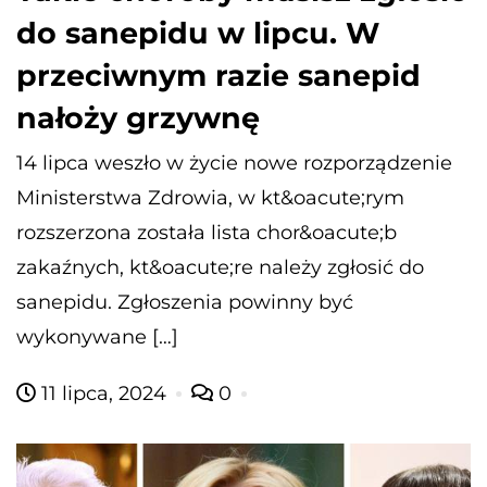
do sanepidu w lipcu. W
przeciwnym razie sanepid
nałoży grzywnę
14 lipca weszło w życie nowe rozporządzenie
Ministerstwa Zdrowia, w kt&oacute;rym
rozszerzona została lista chor&oacute;b
zakaźnych, kt&oacute;re należy zgłosić do
sanepidu. Zgłoszenia powinny być
wykonywane […]
11 lipca, 2024
0