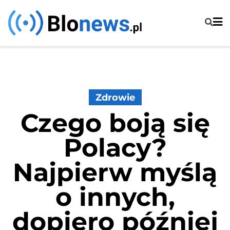
Skip
to
content
Zdrowie
Czego boją się
Polacy?
Najpierw myślą
o innych,
dopiero później