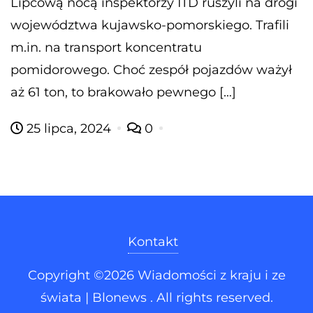
Lipcową nocą inspektorzy ITD ruszyli na drogi
województwa kujawsko-pomorskiego. Trafili
m.in. na transport koncentratu
pomidorowego. Choć zespół pojazdów ważył
aż 61 ton, to brakowało pewnego […]
25 lipca, 2024
0
Kontakt
Copyright ©2026 Wiadomości z kraju i ze
świata | Blonews . All rights reserved.