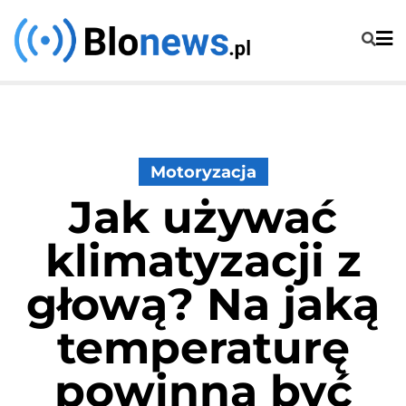
Skip
to
content
Motoryzacja
Jak używać
klimatyzacji z
głową? Na jaką
temperaturę
powinna być