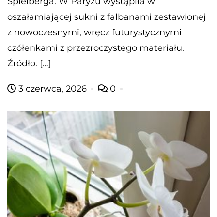
Spielberga. W Paryżu wystąpiła w
oszałamiającej sukni z falbanami zestawionej
z nowoczesnymi, wręcz futurystycznymi
czółenkami z przezroczystego materiału.
Źródło: […]
3 czerwca, 2026
0