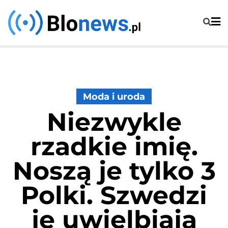
Skip
to
content
Moda i uroda
Niezwykle
rzadkie imię.
Noszą je tylko 3
Polki. Szwedzi
je uwielbiają