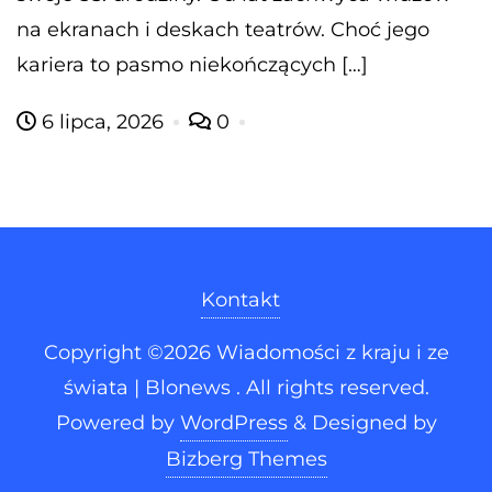
na ekranach i deskach teatrów. Choć jego
kariera to pasmo niekończących […]
6 lipca, 2026
0
Kontakt
Copyright ©2026 Wiadomości z kraju i ze
świata | Blonews . All rights reserved.
Powered by
WordPress
&
Designed by
Bizberg Themes