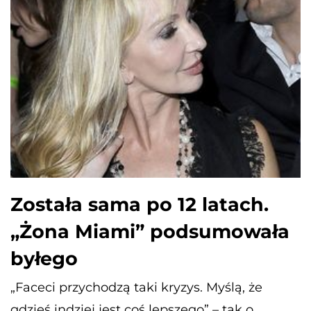
Została sama po 12 latach.
„Żona Miami” podsumowała
byłego
„Faceci przychodzą taki kryzys. Myślą, że
gdzieś indziej jest coś lepszego” – tak o