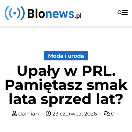
Skip
to
content
Moda i uroda
Upały w PRL.
Pamiętasz smak
lata sprzed lat?
damian
23 czerwca, 2026
0