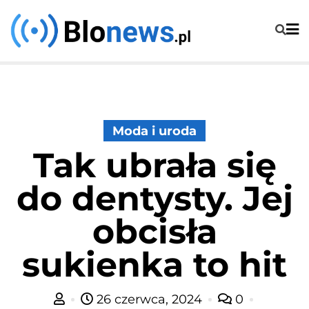
Skip
to
content
Moda i uroda
Tak ubrała się
do dentysty. Jej
obcisła
sukienka to hit
26 czerwca, 2024
0